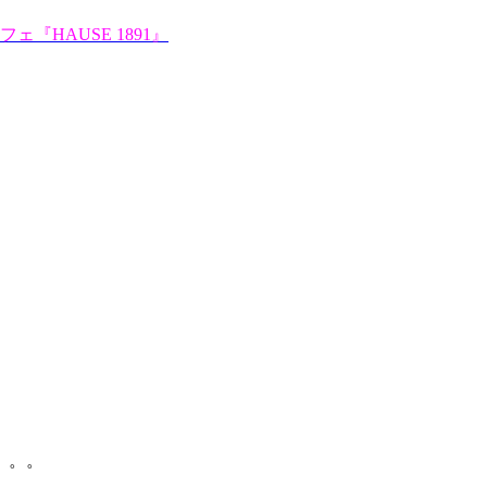
『HAUSE 1891』
。。。