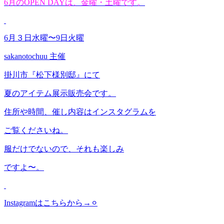
6月のOPEN DAYは、金曜・土曜です。
6月３日水曜〜9日火曜
sakanotochuu 主催
掛川市『松下様別邸』にて
夏のアイテム展示販売会です。
住所や時間、催し内容はインスタグラムを
ご覧くださいね。
服だけでないので、それも楽しみ
ですよ〜。
Instagramはこちらから→
⚪︎