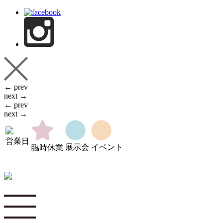
← prev
next →
← prev
next →
営業日
展示会
イベント
臨時休業