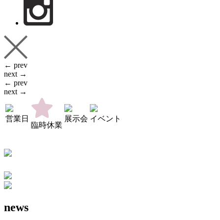
← prev
next →
← prev
next →
営業日
展示会
イベント
臨時休業
news