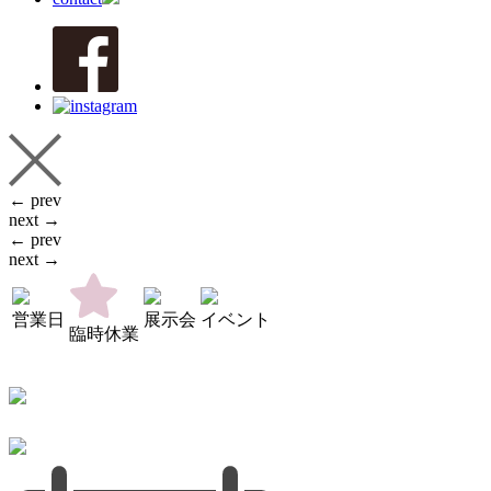
← prev
next →
← prev
next →
営業日
展示会
イベント
臨時休業