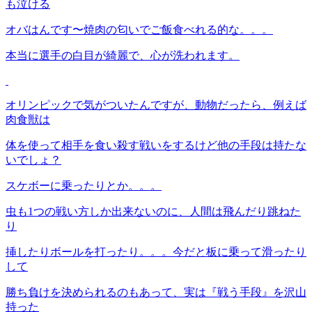
も泣ける
オバはんです〜焼肉の匂いでご飯食べれる的な。。。
本当に選手の白目が綺麗で、心が洗われます。
オリンピックで気がついたんですが、動物だったら、例えば
肉食獣は
体を使って相手を食い殺す戦いをするけど他の手段は持たな
いでしょ？
スケボーに乗ったりとか。。。
虫も1つの戦い方しか出来ないのに、人間は飛んだり跳ねた
り
挿したりボールを打ったり。。。今だと板に乗って滑ったり
して
勝ち負けを決められるのもあって、実は『戦う手段』を沢山
持った