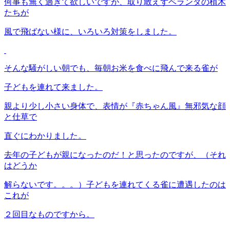
何事も無く過ぎて欲しいですが、取り敢えずベランダの植木
たちが
風で飛ばない様に、いろいろ対策をしました。
そんな騒がしい朝でも、毎朝お米を食べに飛んで来る雀が
子どもを連れて来ました。
親より少し小さい身体で、表情が『赤ちゃん風』無邪気な顔
と仕草で
直ぐにわかりました。
去年の子どもが親になったのだ！と思ったのですが、（それ
はどうか
解らないです。。。）子どもを連れてくる雀に遭遇したのは
これが
２回目なものですから。