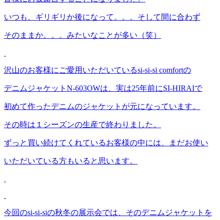
いつも、ギリギリか後になって。。。そして間に合わず
そのままか。。。みたいなことが多い（笑）
沢山のお客様にご愛用いただいているsi-si-si comfortの
デニムジャケットN-603OWは、実は25年前にSI-HIRAIで
初めて作ったデニムのジャケットが元になっています。
その時は１シーズンの生産で終わりました。
ずっと買い続けてくれているお客様の中には、まだお使い
いただいている方もいると思います。
今回のsi-si-siの秋冬の展示会では、そのデニムジャケットを