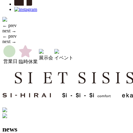
← prev
next →
← prev
next →
展示会
イベント
営業日
臨時休業
news